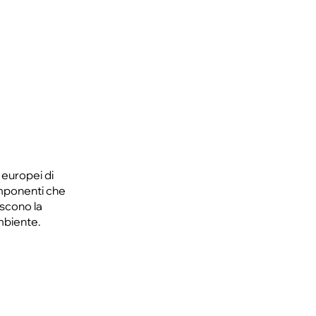
 europei di
omponenti che
iscono la
mbiente.