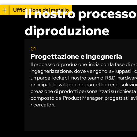
Il nostro processo
Pannelli solari
Linea di assemblaggio
Controllo qualità
Marchio
Confezionamento
Spedizione
Gru a cavalletto
Officina di verniciatura
Lavorazione del metallo
Uffici
diproduzione
01
Progettazione e ingegneria
Il processo di produzione inizia con la fase di p
ingegnerizzazione, dove vengono sviluppati il c
un parcel locker. Il nostro team di R&D hardwar
principali: lo sviluppo dei parcel locker e soluzion
creazione di prodotti personalizzati su richiesta 
composto da Product Manager, progettisti, svil
ricercatori.