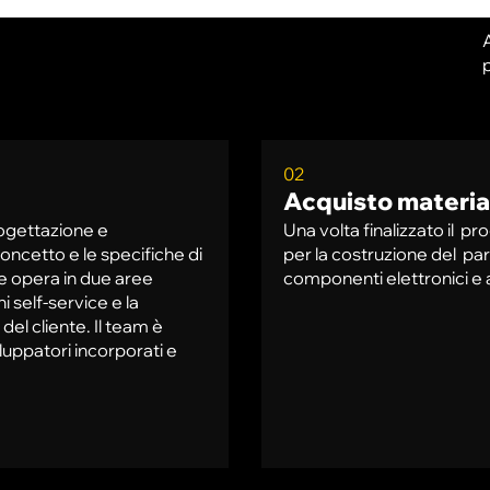
A
02
Acquisto materia
rogettazione e
Una volta finalizzato il p
oncetto e le specifiche di
per la costruzione del parc
e opera in due aree
componenti elettronici e 
i self-service e la
del cliente. Il team è
uppatori incorporati e