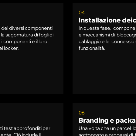
04
Installazione dei
 dei diversi componenti
In questa fase, componenti
 la sagomatura di fogli di
e meccanismi di bloccaggio
ei componenti e il loro
cablaggio e le connessioni
l locker.
funzionalità.
06
Branding e pack
 test approfonditi per
Una volta che un parcel loc
ente. Ciò include il
sottoposto a processi di 