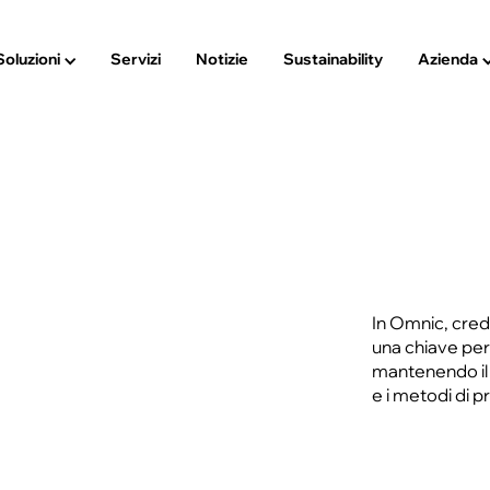
Soluzioni
Servizi
Notizie
Sustainability
Azienda
In Omnic, cre
una chiave per 
mantenendo il 
e i metodi di p