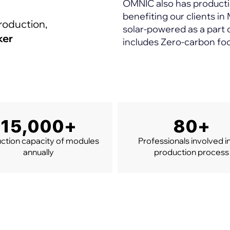
OMNIC also has productio
benefiting our clients i
roduction,
solar-powered as a part o
ker
includes Zero-carbon foo
15,000+
80+
ction capacity of modules
Professionals involved i
annually
production process