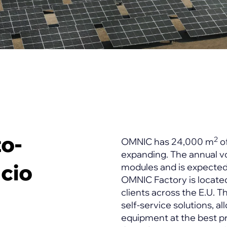
o-
2
OMNIC has 24,000 m
of
expanding. The annual v
ncio
modules and is expected
OMNIC Factory is located
clients across the E.U. 
self-service solutions, 
equipment at the best pr